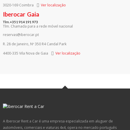
3020-169 Coimbra
Ver localização
Iberocar
Gaia
Tlm.+351 914 191 973
Tlm. Chamada para a rede móvel nacional
reservas@iberocar.pt
R. 28 de Janeiro, Nº 350 R4 Candal Park
4400-335 Vila Nova de Gaia
Ver localização
A Iberocar Rent a Car é uma empresa especializada em aluguer de
automóveis, comerciais e viaturas 4x4, opera no mercado português