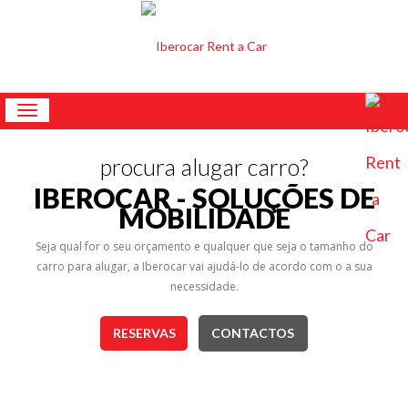
Início
Toggle
navigation
Serviços
procura alugar carro?
Frota
IBEROCAR - SOLUÇÕES DE
MOBILIDADE
Reservas
Seja qual for o seu orçamento e qualquer que seja o tamanho do
Contactos
carro para alugar, a Iberocar vai ajudá-lo de acordo com o a sua
necessidade.
RESERVAS
CONTACTOS