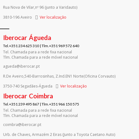
Rua Nova de Vilar,nº 96 (junto a Varidauto)
3810-196 Aveiro
Ver localização
Iberocar
Águeda
Tel.+351 234 625 310 | Tlm.+351 969 572 640
Tel. Chamada para a rede fixa nacional
Tlm. Chamada para a rede móvel nacional
agueda@iberocar.pt
R.De Aveiro,540-Barrosinhas, Z.Ind.EN1 Norte(Oficina Corvauto)
3750-740 Segadães-Águeda
Ver localização
Iberocar
Coimbra
Tel.+351 239 495 867 | Tlm.+351 966 150 575
Tel. Chamada para a rede fixa nacional
Tlm. Chamada para a rede móvel nacional
coimbra@iberocar.pt
Urb. de Chaves, Armazém 2 Eiras (Junto a Toyota Caetano Auto)