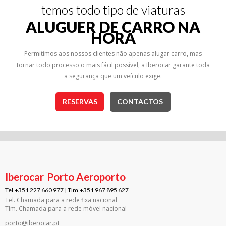
temos todo tipo de viaturas
ALUGUER DE CARRO NA
HORA
Permitimos aos nossos clientes não apenas alugar carro, mas
tornar todo processo o mais fácil possível, a Iberocar garante toda
a segurança que um veículo exige.
RESERVAS
CONTACTOS
Iberocar
Porto Aeroporto
Tel.+351 227 660 977 | Tlm.+351 967 895 627
Tel. Chamada para a rede fixa nacional
Tlm. Chamada para a rede móvel nacional
porto@iberocar.pt